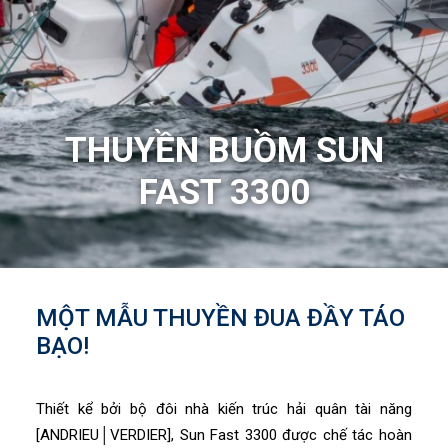
THUYỀN BUỒM SUN
FAST 3300
MỘT MẪU THUYỀN ĐUA ĐẦY TÁO
BẠO!
Thiết kể bởi bộ đôi nhà kiến trúc hải quân tài năng
[ANDRIEU│VERDIER], Sun Fast 3300 được chế tác hoàn