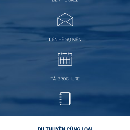
LIÊN HỆ SALE
LIÊN HỆ SỰ KIỆN
TẢI BROCHURE
DU THUYỀN CÙNG LOẠI