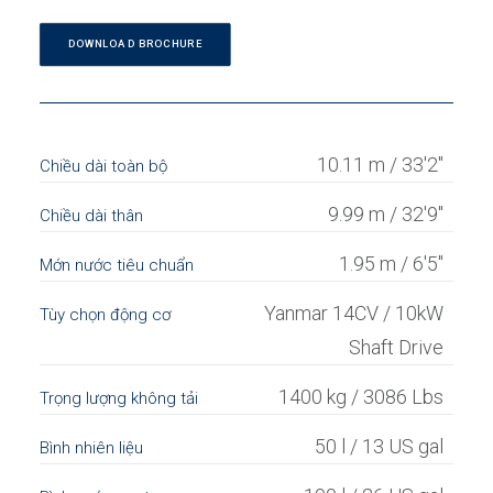
DOWNLOAD BROCHURE
10.11 m / 33'2"
Chiều dài toàn bộ
9.99 m / 32'9"
Chiều dài thân
1.95 m / 6'5"
Mớn nước tiêu chuẩn
Yanmar 14CV / 10kW
Tùy chọn động cơ
Shaft Drive
1400 kg / 3086 Lbs
Trọng lượng không tải
50 l / 13 US gal
Bình nhiên liệu