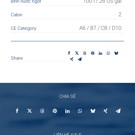
100 l / 26 US gal
Bình nước ngọt
2
Cabin
A6 / B7 / C8 / D10
CE Category
Share
CHIA SẺ