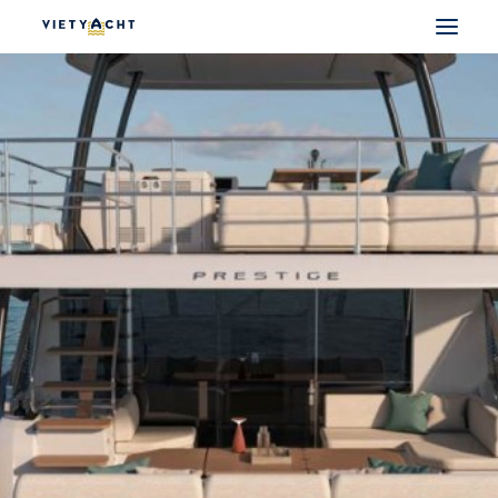
VIETYACHT
JEANNEAU
PRESTIGE
FOUNTAINE PAJOT
MAJESTY
NOMAD
DU THUYỀN ĐIỆN
THUYỀN CÓ SẴN
THUYỀN CŨ CHÍNH HÃNG
SEARCH