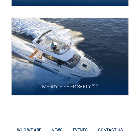
NEW
MERRY FISHER 38 FLY
WHO WE ARE
NEWS
EVENTS
CONTACT US