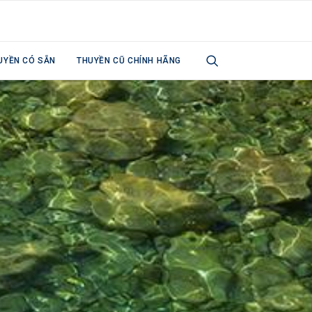
UYỀN CÓ SẴN
THUYỀN CŨ CHÍNH HÃNG