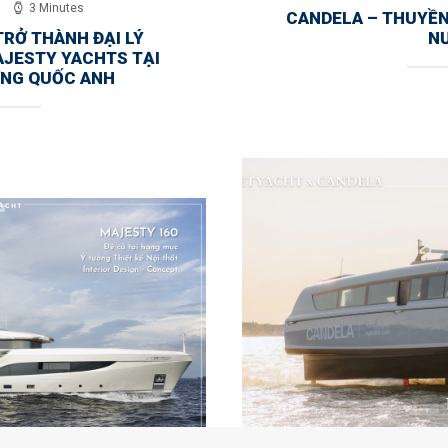
3 Minutes
CANDELA – THUYỀN
RỞ THÀNH ĐẠI LÝ
N
AJESTY YACHTS TẠI
ƠNG QUỐC ANH