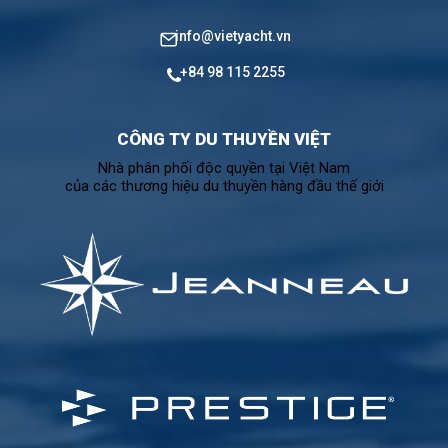
info@vietyacht.vn
+84 98 115 2255
CÔNG TY DU THUYỀN VIỆT
Nhà phân phối độc quyền tại Việt Nam
của các thương hiệu du thuyền hàng đầu thế giới