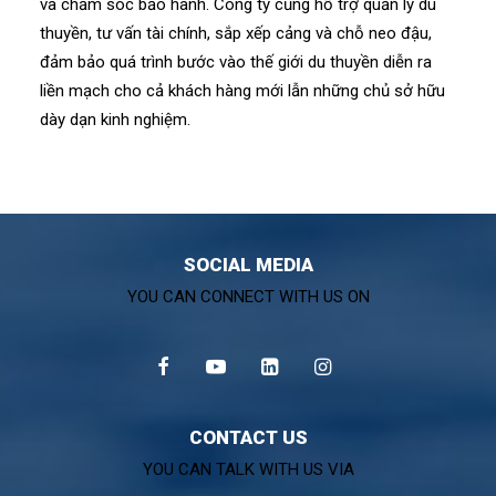
và chăm sóc bảo hành. Công ty cũng hỗ trợ quản lý du
thuyền, tư vấn tài chính, sắp xếp cảng và chỗ neo đậu,
đảm bảo quá trình bước vào thế giới du thuyền diễn ra
liền mạch cho cả khách hàng mới lẫn những chủ sở hữu
dày dạn kinh nghiệm.
SOCIAL MEDIA
YOU CAN CONNECT WITH US ON
CONTACT US
YOU CAN TALK WITH US VIA