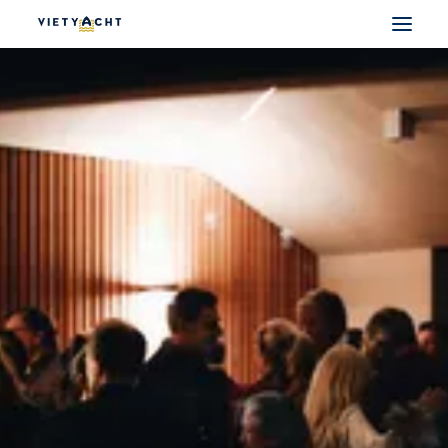
VIETYACHT
JEANNEAU
PRESTIGE
FOUNTAINE PAJOT
MAJESTY
NOMAD
DU THUYỀN ĐIỆN
THUYỀN CÓ SẴN
THUYỀN CŨ CHÍNH HÃNG
SEARCH