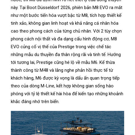
này. Tại Boot Düsseldorf 2026, phiên bản M8 EVO ra mắt
như một bước tiến hóa vượt bậc từ M8, tích hợp thiết kế
tinh xảo, không gian linh hoạt và khả năng cá nhân hóa
cao theo phong cách của từng chủ nhân. Với 2 tùy chọn
phong cách nội thất và đa dạng cấu hình động cơ, M8
EVO củng cố vị thế của Prestige trong việc chế tác
những mẫu du thuyền đa thân rộng rãi và tinh tế. Hướng
tới tương lai, Prestige cũng hé lộ về mẫu M6. Kế thừa
thành công từ M48 và lắng nghe phản hồi thực tế từ
khách hàng, M6 được kỳ vọng là dấu ấn quan trọng tiếp
theo của dòng M-Line, kết hợp không gian sống hào
phóng với tỷ lệ thiết kế hài hòa để kiến tạo những khoảnh
khắc đáng nhớ trên biển.