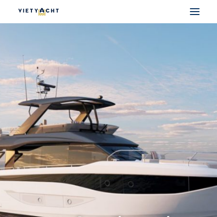
VIETYACHT
JEANNEAU
PRESTIGE
FOUNTAINE PAJOT
MAJESTY
NOMAD
DU THUYỀN ĐIỆN
THUYỀN CÓ SẴN
THUYỀN CŨ CHÍNH HÃNG
SEARCH