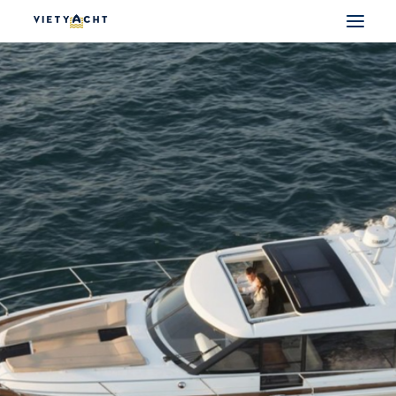
VIETYACHT
JEANNEAU
PRESTIGE
FOUNTAINE PAJOT
MAJESTY
NOMAD
DU THUYỀN ĐIỆN
THUYỀN CÓ SẴN
THUYỀN CŨ CHÍNH HÃNG
SEARCH