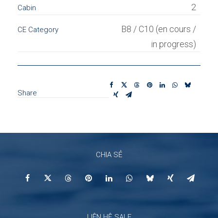
2
Cabin
B8 / C10 (en cours /
CE Category
in progress)
Share
CHIA SẺ
LIÊN HỆ SALE