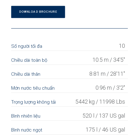
DOWNLOAD BROCHURE
10
Số người tối đa
10.5 m / 34'5"
Chiều dài toàn bộ
8.81 m / 28'11"
Chiều dài thân
0.96 m / 3'2"
Mớn nước tiêu chuẩn
5442 kg / 11998 Lbs
Trọng lượng không tải
520 l / 137 US gal
Bình nhiên liệu
175 l / 46 US gal
Bình nước ngọt