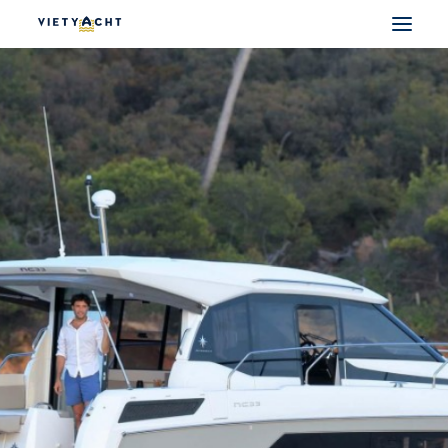
VIETYACHT
JEANNEAU
PRESTIGE
FOUNTAINE PAJOT
MAJESTY
NOMAD
DU THUYỀN ĐIỆN
THUYỀN CÓ SẴN
THUYỀN CŨ CHÍNH HÃNG
SEARCH