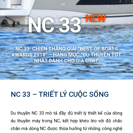
NEW
NC 33
NC 33: CHIẾN THẮNG GIẢI “BEST OF BOATS
AWARDS 2018” – HẠNG MỤC “DU THUYỀN TỐT
NHẤT DÀNH CHO GIA ĐÌNH”
NC 33 – TRIẾT LÝ CUỘC SỐNG
Du thuyền NC 33 mô tả đầy đủ triết lý thiết kế của dòng
du thuyền máy trong NC, kết hợp khéo léo với độ chắc
chắn mà dòng NC được thừa hưởng từ những công nghệ