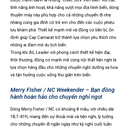
Được mệnh danh là những “chiếc SUV trên biển” với các
tính năng linh hoạt, khả năng vượt mọi địa hình biển, dòng
thuyền máy này phù hợp cho cả những chuyến đi nhẹ
nhàng cùng gia đình có trẻ em cho đến các cuộc phiêu
lưu khám phá. Thiết kế mạnh mẽ và động cơ bền bỉ, ổn
định giúp Cap Camarat trở thành lựa chọn yêu thích cho
những ai đam mê du lịch biển.
Trong khi đó, Leader với phong cách thiết kế hiện đại,
thời thượng, động cơ mạnh mẽ cùng nội thất tiện nghi là
lựa chọn hàng đầu cho những chuyến nghỉ dưỡng xa hoa
và tận hưởng cuộc sống thư giãn trên biển.
Merry Fisher / NC Weekender – Bạn đồng
hành hoàn hảo cho chuyến nghỉ ngơi
Dòng Merry Fisher / NC có khoảng 8 mẫu, với chiều dài
18,7-41ft, mang đến sự thoải mái và tiện nghi, lý tưởng
cho những chuyến đi ngắn ngày như kỳ nghỉ cuối tuần.