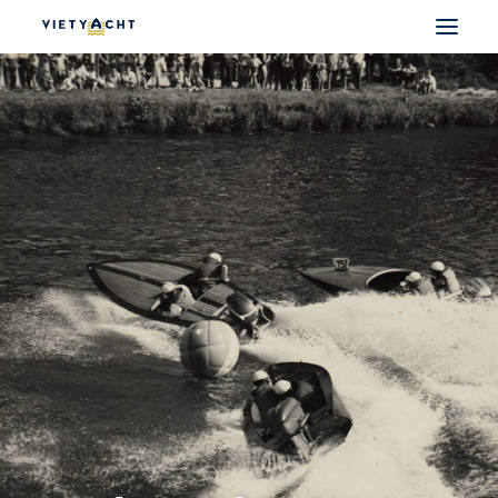
VIETYACHT
JEANNEAU
PRESTIGE
FOUNTAINE PAJOT
MAJESTY
NOMAD
DU THUYỀN ĐIỆN
THUYỀN CÓ SẴN
THUYỀN CŨ CHÍNH HÃNG
SEARCH