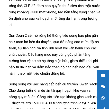
tổng thể, CLB đã đảm bảo quyền thuê diện tích mặt nước
rộng khoảng 8.800 mét vuông, tạo nền tảng vững chắc và
ổn định cho các kế hoạch mở rộng dài hạn trong tương
lai.
Giai đoạn 2 sẽ mở rộng hệ thống tiêu sóng bao phủ gần
như toàn bộ bến du thuyền, qua đó nâng cao mức độ an
toàn, sự tiện nghi và tính linh hoạt khi vận hành cho các
chủ thuyền. Các hạng mục này cũng góp phần tăng
cường bảo vệ cơ sở hạ tầng hiện hữu, giảm thiểu chi phí
bảo trì dài hạn và đảm bảo toàn bộ các bến neo đều vận
hành theo một tiêu chuẩn đồng bộ.
Song song với việc nâng cấp bến du thuyền, Swan Yacht
Club đang triển khai dự án tái quy hoạch khu vực ven
sông quy mô lớn. Công tác kiến tạo không gian xanh mới
– được tài trợ 150.000 AUD từ chương trình PlayOn WA