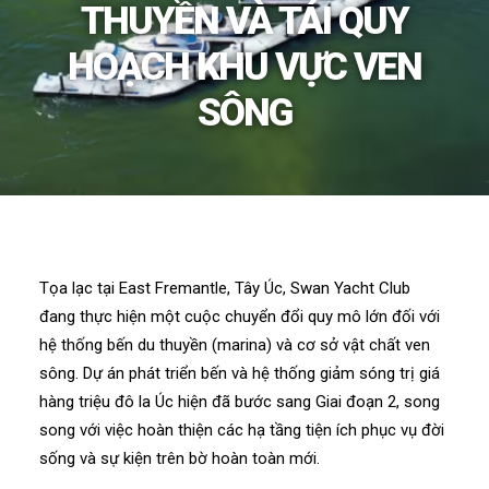
THUYỀN VÀ TÁI QUY
HOẠCH KHU VỰC VEN
SÔNG
Tọa lạc tại East Fremantle, Tây Úc, Swan Yacht Club
đang thực hiện một cuộc chuyển đổi quy mô lớn đối với
hệ thống bến du thuyền (marina) và cơ sở vật chất ven
sông. Dự án phát triển bến và hệ thống giảm sóng trị giá
hàng triệu đô la Úc hiện đã bước sang Giai đoạn 2, song
song với việc hoàn thiện các hạ tầng tiện ích phục vụ đời
sống và sự kiện trên bờ hoàn toàn mới.