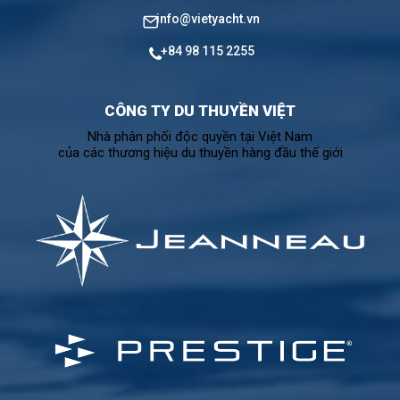
info@vietyacht.vn
+84 98 115 2255
CÔNG TY DU THUYỀN VIỆT
Nhà phân phối độc quyền tại Việt Nam
của các thương hiệu du thuyền hàng đầu thế giới