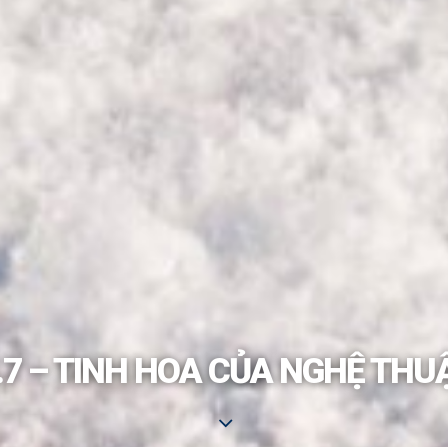
.7 – TINH HOA CỦA NGHỆ TH