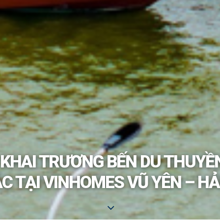
 KHAI TRƯƠNG BẾN DU THUYỀ
C TẠI VINHOMES VŨ YÊN – H