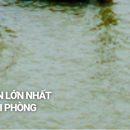
N LỚN NHẤT
ẢI PHÒNG