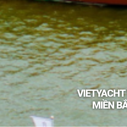
VIETYACHT
MIỀN BẮ