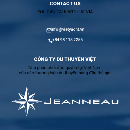
CONTACT US
YOU CAN TALK WITH US VIA
info@vietyacht.vn
+84 98 115 2255
CÔNG TY DU THUYỀN VIỆT
Nhà phân phối độc quyền tại Việt Nam
của các thương hiệu du thuyền hàng đầu thế giới