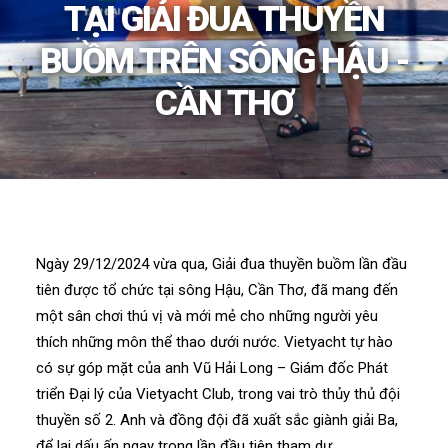
TẠI GIẢI ĐUA THUYỀN
BUỒM TRÊN SÔNG HẬU -
CẦN THƠ
Ngày 29/12/2024 vừa qua, Giải đua thuyền buồm lần đầu
tiên được tổ chức tại sông Hậu, Cần Thơ, đã mang đến
một sân chơi thú vị và mới mẻ cho những người yêu
thích những môn thể thao dưới nước. Vietyacht tự hào
có sự góp mặt của anh Vũ Hải Long – Giám đốc Phát
triển Đại lý của Vietyacht Club, trong vai trò thủy thủ đội
thuyền số 2. Anh và đồng đội đã xuất sắc giành giải Ba,
để lại dấu ấn ngay trong lần đầu tiên tham dự.