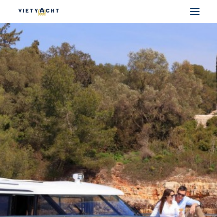
VIETYACHT
JEANNEAU
PRESTIGE
FOUNTAINE PAJOT
MAJESTY
NOMAD
DU THUYỀN ĐIỆN
THUYỀN CÓ SẴN
THUYỀN CŨ CHÍNH HÃNG
SEARCH