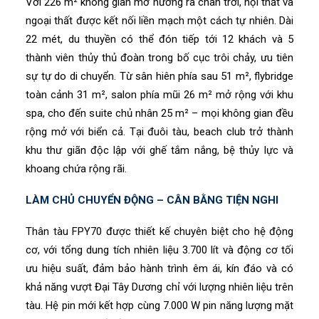
Với 226 m² không gian mở hướng ra chân trời, nội thất và
ngoại thất được kết nối liền mạch một cách tự nhiên. Dài
22 mét, du thuyền có thể đón tiếp tới 12 khách và 5
thành viên thủy thủ đoàn trong bố cục trôi chảy, ưu tiên
sự tự do di chuyển. Từ sân hiên phía sau 51 m², flybridge
toàn cảnh 31 m², salon phía mũi 26 m² mở rộng với khu
spa, cho đến suite chủ nhân 25 m² – mọi không gian đều
rộng mở với biển cả. Tại đuôi tàu, beach club trở thành
khu thư giãn độc lập với ghế tắm nắng, bệ thủy lực và
khoang chứa rộng rãi.
LÀM CHỦ CHUYỂN ĐỘNG – CÂN BẰNG TIỆN NGHI
Thân tàu FPY70 được thiết kế chuyên biệt cho hệ động
cơ, với tổng dung tích nhiên liệu 3.700 lít và động cơ tối
ưu hiệu suất, đảm bảo hành trình êm ái, kín đáo và có
khả năng vượt Đại Tây Dương chỉ với lượng nhiên liệu trên
tàu. Hệ pin mới kết hợp cùng 7.000 W pin năng lượng mặt