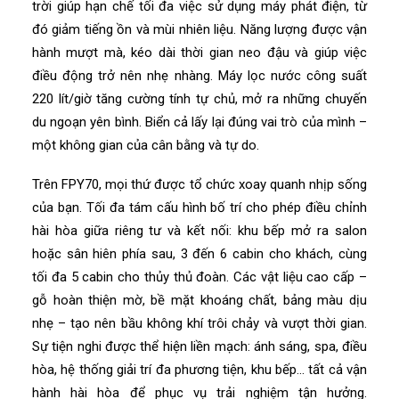
trời giúp hạn chế tối đa việc sử dụng máy phát điện, từ
đó giảm tiếng ồn và mùi nhiên liệu. Năng lượng được vận
hành mượt mà, kéo dài thời gian neo đậu và giúp việc
điều động trở nên nhẹ nhàng. Máy lọc nước công suất
220 lít/giờ tăng cường tính tự chủ, mở ra những chuyến
du ngoạn yên bình. Biển cả lấy lại đúng vai trò của mình –
một không gian của cân bằng và tự do.
Trên FPY70, mọi thứ được tổ chức xoay quanh nhịp sống
của bạn. Tối đa tám cấu hình bố trí cho phép điều chỉnh
hài hòa giữa riêng tư và kết nối: khu bếp mở ra salon
hoặc sân hiên phía sau, 3 đến 6 cabin cho khách, cùng
tối đa 5 cabin cho thủy thủ đoàn. Các vật liệu cao cấp –
gỗ hoàn thiện mờ, bề mặt khoáng chất, bảng màu dịu
nhẹ – tạo nên bầu không khí trôi chảy và vượt thời gian.
Sự tiện nghi được thể hiện liền mạch: ánh sáng, spa, điều
hòa, hệ thống giải trí đa phương tiện, khu bếp… tất cả vận
hành hài hòa để phục vụ trải nghiệm tận hưởng.