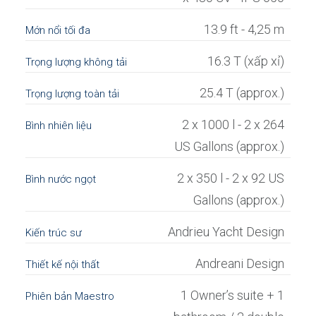
13.9 ft - 4,25 m
Mớn nổi tối đa
16.3 T (xấp xỉ)
Trọng lượng không tải
25.4 T (approx.)
Trọng lượng toàn tải
2 x 1000 l - 2 x 264
Bình nhiên liệu
US Gallons (approx.)
2 x 350 l - 2 x 92 US
Bình nước ngọt
Gallons (approx.)
Andrieu Yacht Design
Kiến trúc sư
Andreani Design
Thiết kế nội thất
1 Owner’s suite + 1
Phiên bản Maestro