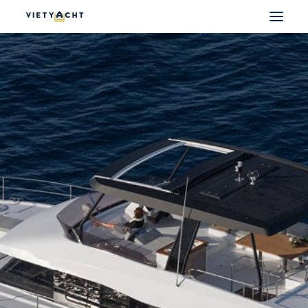
VIETYACHT
JEANNEAU
PRESTIGE
FOUNTAINE PAJOT
MAJESTY
NOMAD
DU THUYỀN ĐIỆN
THUYỀN CÓ SẴN
THUYỀN CŨ CHÍNH HÃNG
SEARCH