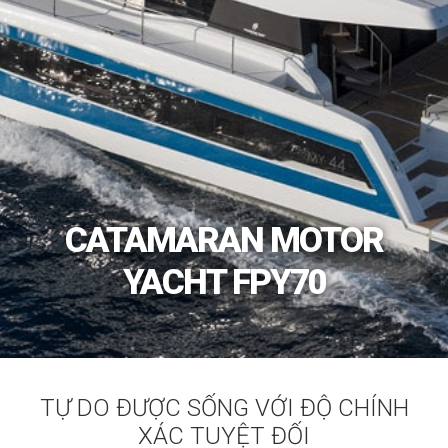
CATAMARAN MOTOR
YACHT FPY70
TỰ DO ĐƯỢC SỐNG VỚI ĐỘ CHÍNH
XÁC TUYỆT ĐỐI