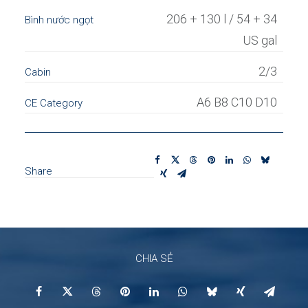
206 + 130 l / 54 + 34
Bình nước ngọt
US gal
2/3
Cabin
A6 B8 C10 D10
CE Category
Share
CHIA SẺ