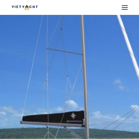
VIETYACHT
JEANNEAU
PRESTIGE
FOUNTAINE PAJOT
MAJESTY
NOMAD
DU THUYỀN ĐIỆN
THUYỀN CÓ SẴN
THUYỀN CŨ CHÍNH HÃNG
SEARCH