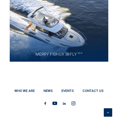
NEW
MERRY FISHER 38 FLY
WHO WE ARE
NEWS
EVENTS
CONTACT US