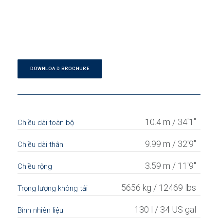
DOWNLOAD BROCHURE
10.4 m / 34'1"
Chiều dài toàn bộ
9.99 m / 32'9"
Chiều dài thân
3.59 m / 11'9"
Chiều rộng
5656 kg / 12469 lbs
Trọng lượng không tải
130 l / 34 US gal
Bình nhiên liệu