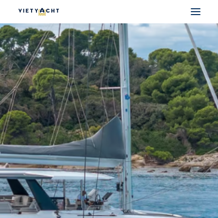
VIETYACHT
JEANNEAU
PRESTIGE
FOUNTAINE PAJOT
MAJESTY
NOMAD
DU THUYỀN ĐIỆN
THUYỀN CÓ SẴN
THUYỀN CŨ CHÍNH HÃNG
SEARCH