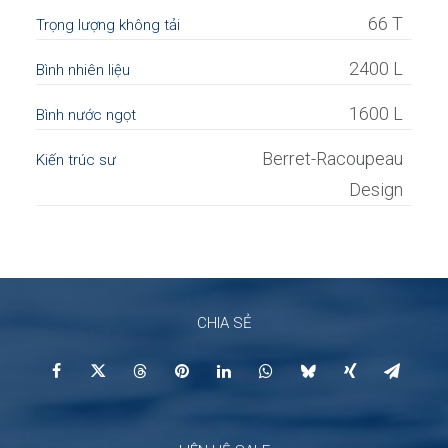
66 T
Trọng lượng không tải
2400 L
Bình nhiên liệu
1600 L
Bình nước ngọt
Berret-Racoupeau
Kiến trúc sư
Design
CHIA SẺ