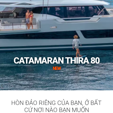
CATAMARAN THIRA 80
NEW
HÒN ĐẢO RIÊNG CỦA BẠN, Ở BẤT
CỨ NƠI NÀO BẠN MUỐN