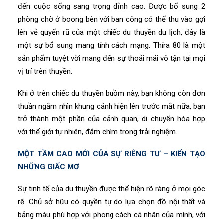
đến cuộc sống sang trọng đỉnh cao. Được bổ sung 2
phòng chờ ở boong bên với ban công có thể thu vào gợi
lên vẻ quyến rũ của một chiếc du thuyền du lịch, đây là
một sự bổ sung mang tính cách mạng. Thíra 80 là một
sản phẩm tuyệt vời mang đến sự thoải mái vô tận tại mọi
vị trí trên thuyền.
Khi ở trên chiếc du thuyền buồm này, bạn không còn đơn
thuần ngắm nhìn khung cảnh hiện lên trước mắt nữa, bạn
trở thành một phần của cảnh quan, di chuyển hòa hợp
với thế giới tự nhiên, đắm chìm trong trải nghiệm.
MỘT TẦM CAO MỚI CỦA SỰ RIÊNG TƯ – KIẾN TẠO
NHỮNG GIẤC MƠ
Sự tinh tế của du thuyền được thể hiện rõ ràng ở mọi góc
rẽ. Chủ sở hữu có quyền tự do lựa chọn đồ nội thất và
bảng màu phù hợp với phong cách cá nhân của mình, với