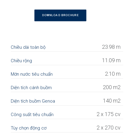
DOWNLOAD BROCHURE
23.98 m
Chiều dài toàn bộ
11.09 m
Chiều rộng
2.10 m
Mớn nước tiêu chuẩn
200 m2
Diện tích cánh buồm
140 m2
Diện tích buồm Genoa
2 x 175 cv
Công suất tiêu chuẩn
2 x 270 cv
Tùy chọn động cơ