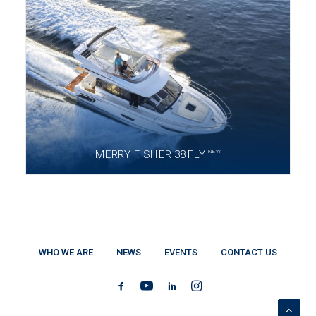
NEW
MERRY FISHER 38 FLY
WHO WE ARE
NEWS
EVENTS
CONTACT US