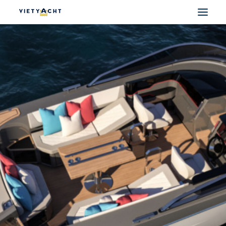
VIETYACHT
JEANNEAU
PRESTIGE
FOUNTAINE PAJOT
MAJESTY
NOMAD
DU THUYỀN ĐIỆN
THUYỀN CÓ SẴN
THUYỀN CŨ CHÍNH HÃNG
SEARCH