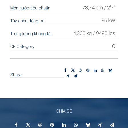
78,74 cm / 2'7''
Mớn nước tiêu chuẩn
36 kW
Tùy chọn động cơ
4,300 kg / 9480 lbs
Trọng lượng không tải
C
CE Category
Share
CHIA SẺ