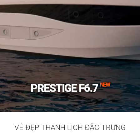
NEW
PRESTIGE F6.7
VẺ ĐẸP THANH LỊCH ĐẶC TRƯNG