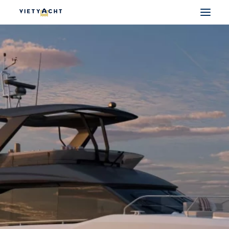
VIETYACHT
JEANNEAU
PRESTIGE
FOUNTAINE PAJOT
MAJESTY
NOMAD
DU THUYỀN ĐIỆN
THUYỀN CÓ SẴN
THUYỀN CŨ CHÍNH HÃNG
SEARCH