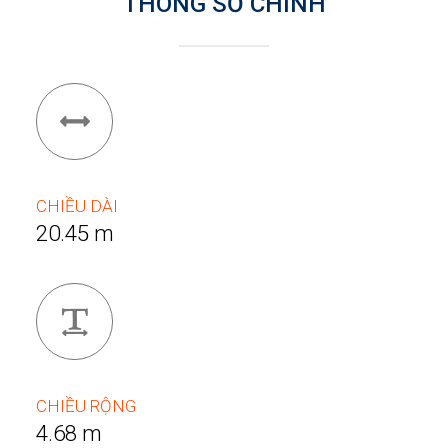
THÔNG SỐ CHÍNH
CHIỀU DÀI
20.45 m
CHIỀU RỘNG
4.68 m