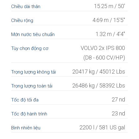
15.25 m / 50'
Chiều dài thân
4.69 m / 15'5"
Chiều rộng
1.32 m / 4'4"
Mớn nước tiêu chuẩn
VOLVO 2x IPS 800
Tùy chọn động cơ
(D8 - 600 CV/HP)
20417 kg / 45012 Lbs
Trọng lượng không tải
26486 kg / 58392 Lbs
Trọng lượng toàn tải
27 nd
Tốc độ tối đa
23 nd
Tốc độ hành trình
2200 l / 581 US gal
Bình nhiên liệu