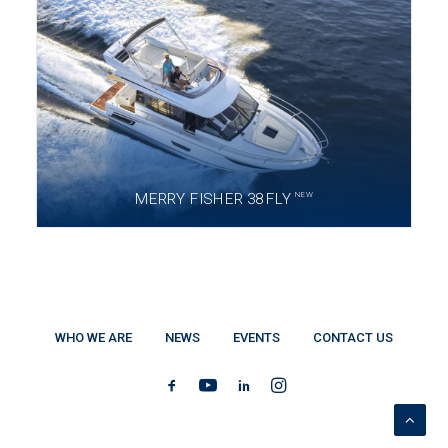
NEW
MERRY FISHER 38 FLY
WHO WE ARE
NEWS
EVENTS
CONTACT US