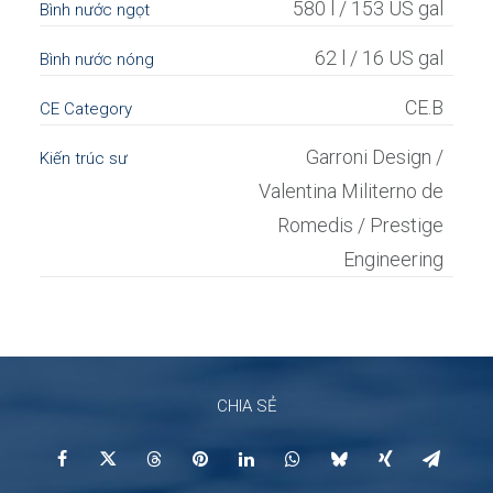
580 l / 153 US gal
Bình nước ngọt
62 l / 16 US gal
Bình nước nóng
CE.B
CE Category
Garroni Design /
Kiến trúc sư
Valentina Militerno de
Romedis / Prestige
Engineering
CHIA SẺ