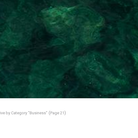
(
)
ive by Category "Business"
Page 21