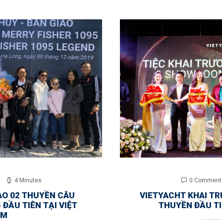
4 Minutes
0 Comment
AO 02 THUYỀN CÂU
VIETYACHT KHAI T
 ĐẦU TIÊN TẠI VIỆT
THUYỀN ĐẦU TI
AM