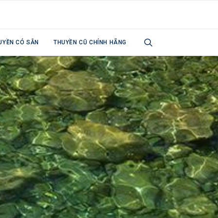
UYỀN CÓ SẴN
THUYỀN CŨ CHÍNH HÃNG